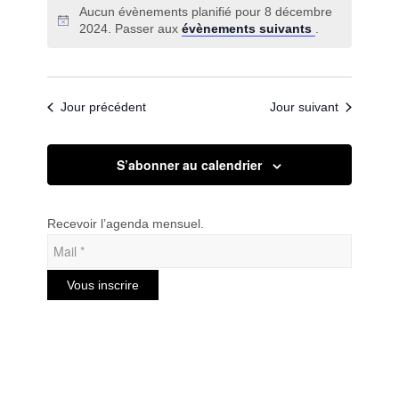
vues
Aucun évènements planifié pour 8 décembre
une
navigatio
Évènem
2024. Passer aux
évènements suivants
.
date.
de
vues
Évèneme
Jour précédent
Jour suivant
S’abonner au calendrier
Recevoir l’agenda mensuel.