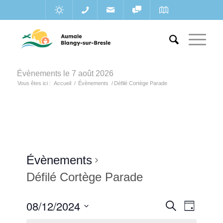
Évènements le 7 août 2026
Vous êtes ici :
Accueil
/
Évènements
/
Défilé Cortège Parade
Évènements
Défilé Cortège Parade
Recherc
08/12/2024
Navigat
Recherche
Jour
de
et
Sélectionnez