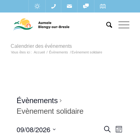
Calendrier des événements
Vous êtes ici :
Accueil
/
Évènements
/
Evènement solidaire
Évènements
Evènement solidaire
Recherc
09/08/2026
Navigat
Recherche
Mois
de
et
Sélectionnez