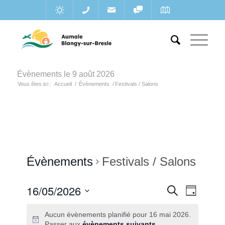
Évènements le 9 août 2026
Vous êtes ici :
Accueil
/
Évènements
/
Festivals / Salons
Évènements
Festivals / Salons
Recherc
16/05/2026
Navigat
Recherche
Jour
de
et
Sélectionnez
vues
Aucun évènements planifié pour 16 mai 2026.
une
navigatio
Évènem
Passer aux
évènements suivants
.