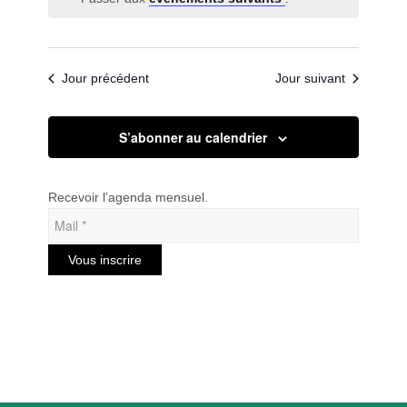
date.
de
vues
Évèneme
Jour précédent
Jour suivant
S’abonner au calendrier
Recevoir l’agenda mensuel.