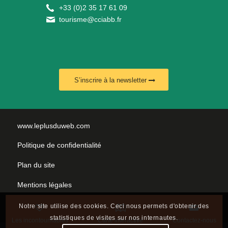
+
33 (0)2 35 17 61 09
tourisme@cciabb.fr
S’inscrire à la newsletter
www.leplusduweb.com
Politique de confidentialité
Plan du site
Mentions légales
Nous contacter
Notre site utilise des cookies. Ceci nous permets d'obtenir des
statistiques de visites sur nos internautes.
Les incontournables
Carte interactive
Contactez-nous