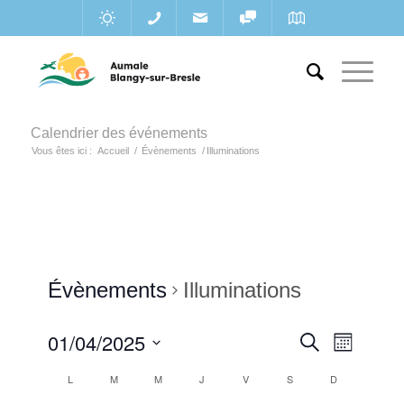
Calendrier des événements
Vous êtes ici :
Accueil
/
Évènements
/
Illuminations
Évènements
Illuminations
Recherc
01/04/2025
Navigat
Recherche
Mois
de
et
Sélectionnez
vues
Calendrier
L
M
M
J
V
S
D
une
navigatio
Évènem