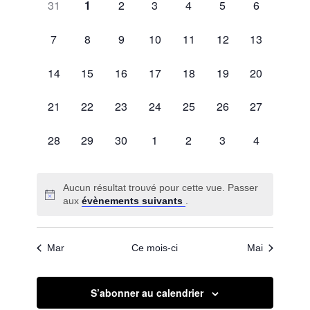
de
0
0
0
0
0
0
0
31
1
2
3
4
5
6
date.
de
évènement,
évènement,
évènement,
évènement,
évènement,
évènement,
évènement,
Évènements
vues
0
0
0
0
0
0
0
7
8
9
10
11
12
13
Évèneme
évènement,
évènement,
évènement,
évènement,
évènement,
évènement,
évènement,
0
0
0
0
0
0
0
14
15
16
17
18
19
20
évènement,
évènement,
évènement,
évènement,
évènement,
évènement,
évènement,
0
0
0
0
0
0
0
21
22
23
24
25
26
27
évènement,
évènement,
évènement,
évènement,
évènement,
évènement,
évènement,
0
0
0
0
0
0
0
28
29
30
1
2
3
4
évènement,
évènement,
évènement,
évènement,
évènement,
évènement,
évènement,
Aucun résultat trouvé pour cette vue. Passer
aux
évènements suivants
.
Mar
Ce mois-ci
Mai
S’abonner au calendrier