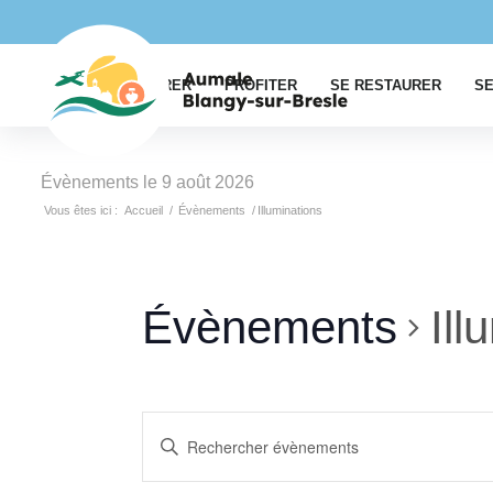
EXPLORER
PROFITER
SE RESTAURER
SE
Évènements le 9 août 2026
Vous êtes ici :
Accueil
/
Évènements
/
Illuminations
Évènements
Ill
Recherche
Saisir
et
mot-
clé.