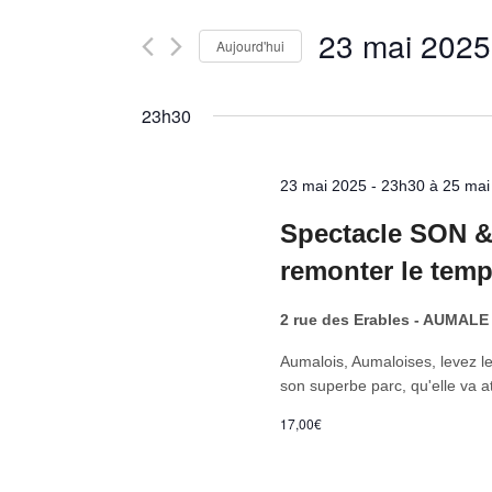
navigation
Rechercher
de
23 mai 2025
Aujourd'hui
Évènements
vues
par
Sélectionnez
Évènements
mot-
une
23h30
clé.
date.
23 mai 2025 - 23h30
à
25 mai
Spectacle SON &
remonter le temp
2 rue des Erables - AUMAL
Aumalois, Aumaloises, levez le
son superbe parc, qu'elle va a
17,00€