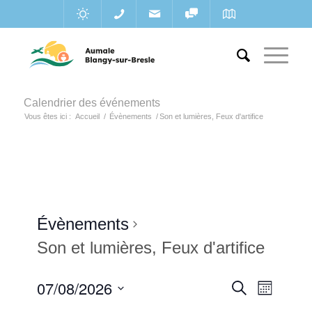
Calendrier des événements
Vous êtes ici :
Accueil
/
Évènements
/
Son et lumières, Feux d'artifice
Évènements
Son et lumières, Feux d'artifice
Recherc
07/08/2026
Navigat
Recherche
Mois
de
et
Sélectionnez