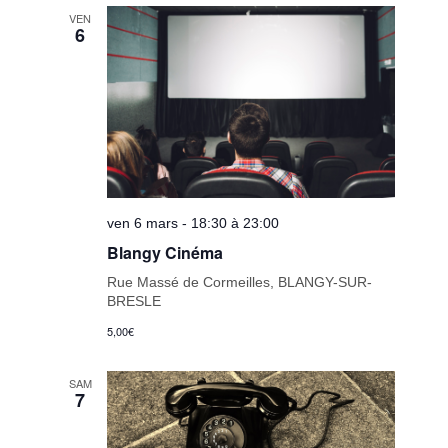
date.
de
VEN
6
vues
Évèneme
ven 6 mars - 18:30 à 23:00
Blangy Cinéma
Rue Massé de Cormeilles, BLANGY-SUR-
BRESLE
5,00€
SAM
7