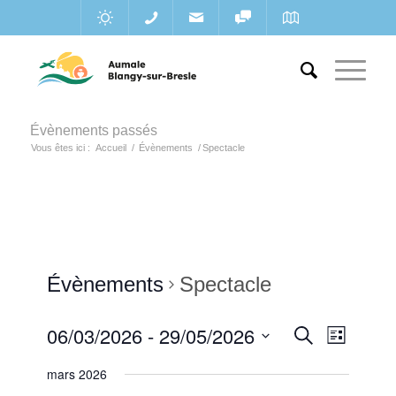
Évènements passés
Vous êtes ici :
Accueil
/
Évènements
/
Spectacle
Évènements
Spectacle
Recherc
06/03/2026
 - 
29/05/2026
Navigat
Recherche
Liste
de
et
Sélectionnez
vues
mars 2026
une
navigatio
Évènem