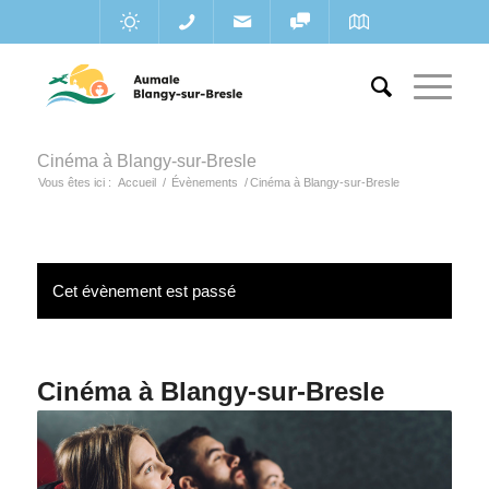
Cinéma à Blangy-sur-Bresle
Vous êtes ici :
Accueil
/
Évènements
/
Cinéma à Blangy-sur-Bresle
Cet évènement est passé
Cinéma à Blangy-sur-Bresle