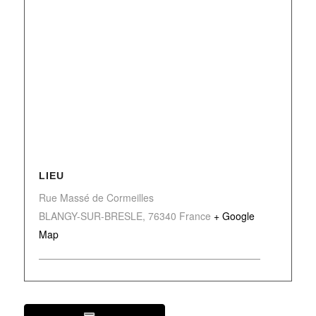
LIEU
Rue Massé de Cormeilles
BLANGY-SUR-BRESLE
,
76340
France
+ Google
Map