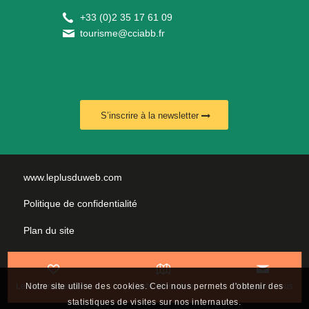
+
33 (0)2 35 17 61 09
tourisme@cciabb.fr
S’inscrire à la newsletter
www.leplusduweb.com
Politique de confidentialité
Plan du site
Mentions légales
Nous contacter
Notre site utilise des cookies. Ceci nous permets d'obtenir des
Les incontournables
Carte interactive
Contactez-nous
statistiques de visites sur nos internautes.