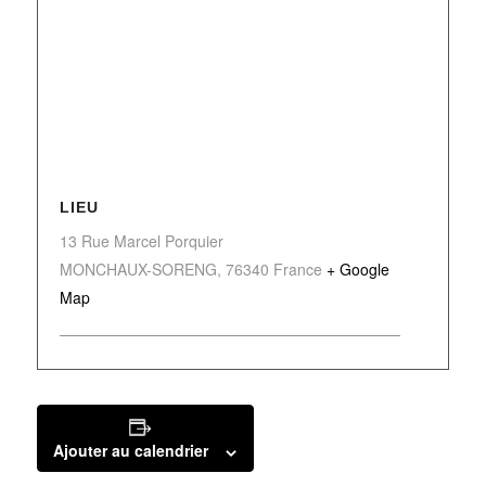
LIEU
13 Rue Marcel Porquier
MONCHAUX-SORENG
,
76340
France
+ Google
Map
Ajouter au calendrier