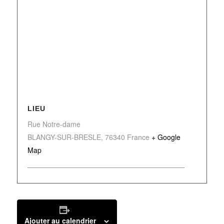
LIEU
Rue Notre-dame
BLANGY-SUR-BRESLE
,
76340
France
+ Google
Map
Ajouter au calendrier