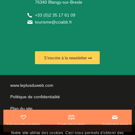
76340 Blangy-sur-Bresle
+
33 (0)2 35 17 61 09
tourisme@cciabb.fr
S’inscrire à la newsletter
www.leplusduweb.com
Politique de confidentialité
Plan du site
Mentions légales
Les incontournables
Carte interactive
Contactez-nous
Nous contacter
Notre site utilise des cookies. Ceci nous permets d'obtenir des