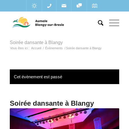
Soirée dansante à Blangy
Vous êtes ici :
Accueil
/
Évènements
/
Soirée dansante à Blangy
Cet évènement est passé
Soirée dansante à Blangy