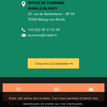
OFFICE DE TOURISME
AUMALE-BLANGY
20, rue de Barbentane – BP 65
76340 Blangy-sur-Bresle
+
33 (0)2 35 17 61 09
tourisme@cciabb.fr
S’inscrire à la newsletter
www.leplusduweb.com
Politique de confidentialité
Les incontournables
Carte interactive
Contactez-nous
Notre site utilise des cookies. Ceci nous permets d'obtenir des
Plan du site
statistiques de visites sur nos internautes.