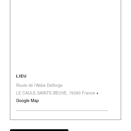
LIEU
Route de l'Abbé Delforge
LE CAULE-SAINTE-BEUVE
,
76390
France
+
Google Map