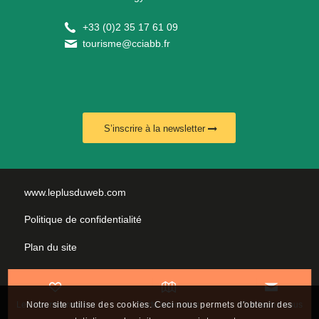
+
33 (0)2 35 17 61 09
tourisme@cciabb.fr
S’inscrire à la newsletter
www.leplusduweb.com
Politique de confidentialité
Plan du site
Mentions légales
Nous contacter
Notre site utilise des cookies. Ceci nous permets d'obtenir des
Les incontournables
Carte interactive
Contactez-nous