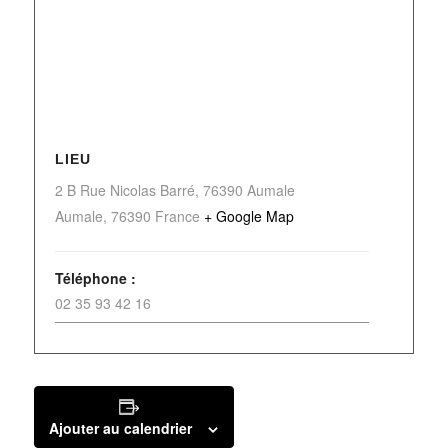
LIEU
2 B Rue Nicolas Barré, 76390 Aumale
Aumale
,
76390
France
+ Google Map
Téléphone :
02 35 93 42 16
Ajouter au calendrier