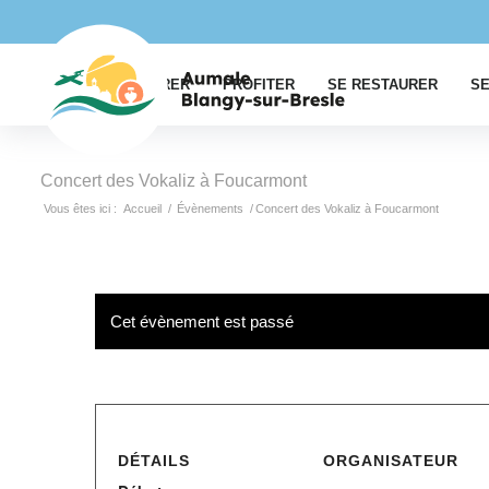
EXPLORER
PROFITER
SE RESTAURER
SE
Concert des Vokaliz à Foucarmont
Vous êtes ici :
Accueil
/
Évènements
/
Concert des Vokaliz à Foucarmont
Cet évènement est passé
DÉTAILS
ORGANISATEUR