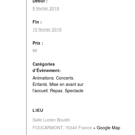
Début :
9 février 2019
Fin :
10 février 2019
Prix :
8€
Catégories
d’Évènement:
Animations
,
Concerts
,
Enfants
,
Mise en avant sur
l'accueil
,
Repas
,
Spectacle
LIEU
Salle Lucien Boudin
FOUCARMONT
,
76340
France
+ Google Map