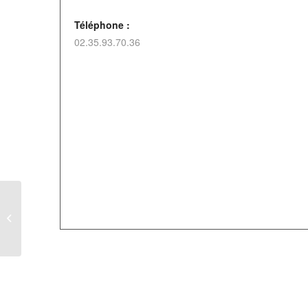
Téléphone :
02.35.93.70.36
Loto à Criquiers – Asso « Les petits
Criquierois »