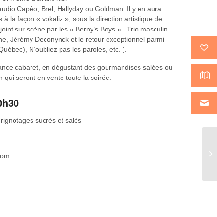
laudio Capéo, Brel, Hallyday ou Goldman. Il y en aura
à la façon « vokaliz », sous la direction artistique de
oint sur scène par les « Berny’s Boys » : Trio masculin
che, Jérémy Deconynck et le retour exceptionnel parmi
uébec), N’oubliez pas les paroles, etc. ).
iance cabaret, en dégustant des gourmandises salées ou
qui seront en vente toute la soirée.
20h30
grignotages sucrés et salés
LO
com