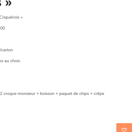
s »
Criquiérois »
h00
/carton
es au choix.
u 2 croque-monsieur + boisson + paquet de chips + crêpe