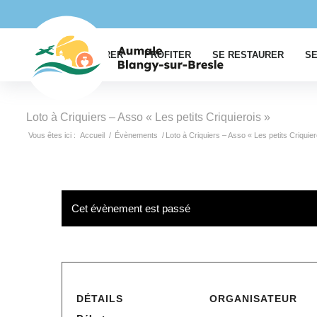
EXPLORER
PROFITER
SE RESTAURER
SE
Loto à Criquiers – Asso « Les petits Criquierois »
Vous êtes ici :
Accueil
/
Évènements
/
Loto à Criquiers – Asso « Les petits Criquier
Cet évènement est passé
DÉTAILS
ORGANISATEUR