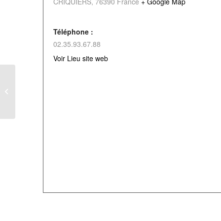
CRIQUIERS
,
76390
France
+ Google Map
Téléphone :
02.35.93.67.88
Voir Lieu site web
Histoire d’A …. à la bibliothèque
Odette CLERE