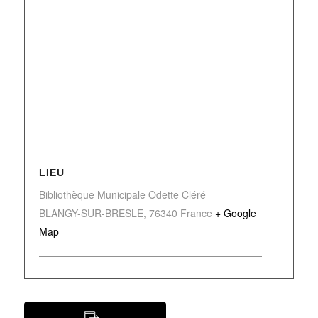
LIEU
Bibliothèque Municipale Odette Cléré
BLANGY-SUR-BRESLE
,
76340
France
+ Google
Map