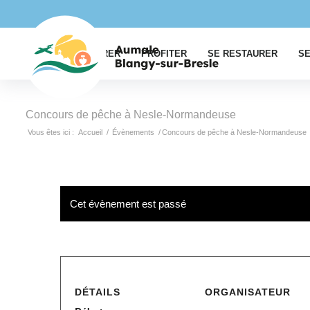
EXPLORER
PROFITER
SE RESTAURER
SE
Concours de pêche à Nesle-Normandeuse
Vous êtes ici :
Accueil
/
Évènements
/
Concours de pêche à Nesle-Normandeuse
Cet évènement est passé
DÉTAILS
ORGANISATEUR