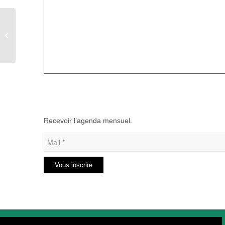
Rassemblement
Tunning à Bouillancourt-
en-Séry
Recevoir l’agenda mensuel.