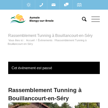
Rassemblement Tunning à Bouillancourt-en-Séry
Vous êtes ici :
Accueil
/
Évènements
/
Rassemblement Tunning à
Bouillancourt-en-Séry
Cet évènement est passé
Rassemblement Tunning à
Bouillancourt-en-Séry