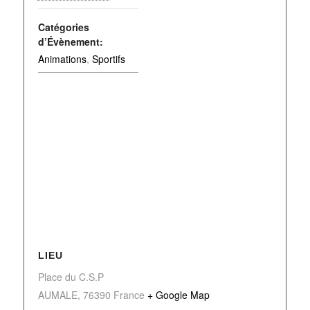
Catégories
d’Évènement:
Animations
,
Sportifs
LIEU
Place du C.S.P
AUMALE
,
76390
France
+ Google Map