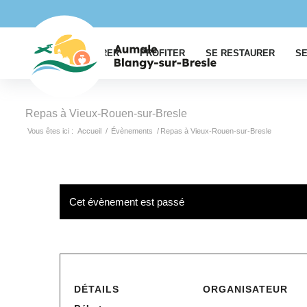
EXPLORER
PROFITER
SE RESTAURER
SE
Repas à Vieux-Rouen-sur-Bresle
Vous êtes ici :
Accueil
/
Évènements
/
Repas à Vieux-Rouen-sur-Bresle
Cet évènement est passé
DÉTAILS
ORGANISATEUR