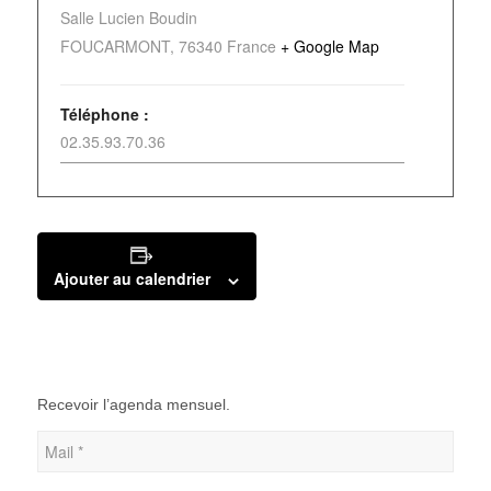
Salle Lucien Boudin
FOUCARMONT
,
76340
France
+ Google Map
Téléphone :
02.35.93.70.36
Ajouter au calendrier
Recevoir l’agenda mensuel.