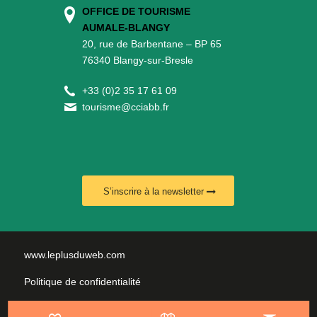
OFFICE DE TOURISME
AUMALE-BLANGY
20, rue de Barbentane – BP 65
76340 Blangy-sur-Bresle
+
33 (0)2 35 17 61 09
tourisme@cciabb.fr
S’inscrire à la newsletter
www.leplusduweb.com
Politique de confidentialité
Plan du site