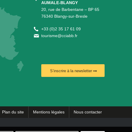
AUMALE-BLANGY
20, rue de Barbentane – BP 65
76340 Blangy-sur-Bresle
+
33 (0)2 35 17 61 09
tourisme@cciabb.fr
S’inscrire à la newsletter
Plan du site
Mentions légales
Nous contacter