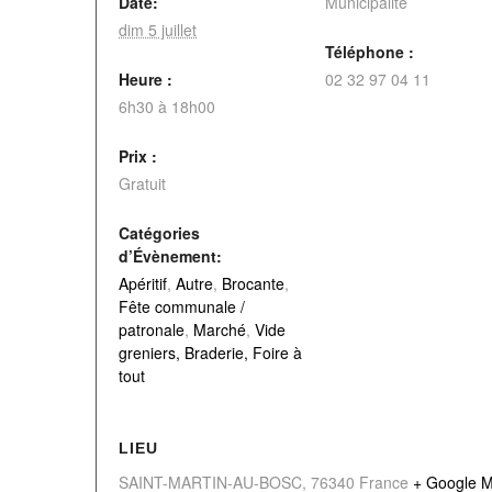
Date:
Municipalité
dim 5 juillet
Téléphone :
Heure :
02 32 97 04 11
6h30 à 18h00
Prix :
Gratuit
Catégories
d’Évènement:
Apéritif
,
Autre
,
Brocante
,
Fête communale /
patronale
,
Marché
,
Vide
greniers, Braderie, Foire à
tout
LIEU
SAINT-MARTIN-AU-BOSC
,
76340
France
+ Google 