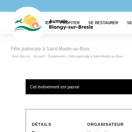
EXPLORER
PROFITER
SE RESTAURER
SE
Fête patronale à Saint-Martin-au-Bosc
Vous êtes ici :
Accueil
/
Évènements
/
Fête patronale à Saint-Martin-au-Bosc
Cet évènement est passé
DÉTAILS
ORGANISATEUR