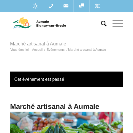
Marché artisanal à Aumale
Vous êtes ici :
Accueil
/
Évènements
/
Marché artisanal à Aumale
Cet évènement est passé
Marché artisanal à Aumale