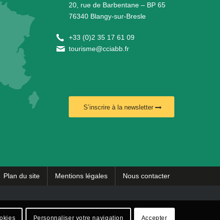
20, rue de Barbentane – BP 65
76340 Blangy-sur-Bresle
+
33 (0)2 35 17 61 09
tourisme@cciabb.fr
S’inscrire à la newsletter
Plan du site
Mentions légales
Nous contacter
ookies
Personnaliser votre navigation
Accepter