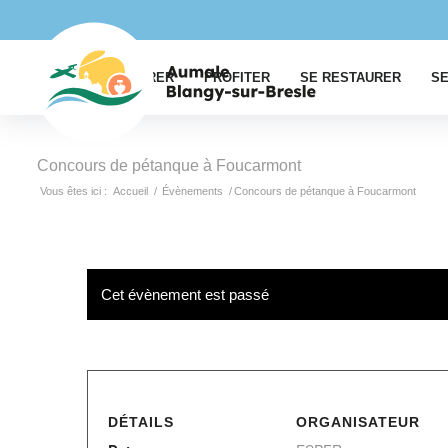
EXPLORER
PROFITER
SE RESTAURER
SE
Concours de pétanque à Foucarmont
Vous êtes ici :
Accueil
/
Évènements
/
Concours de pétanque à Foucarmont
Cet évènement est passé
DÉTAILS
ORGANISATEUR