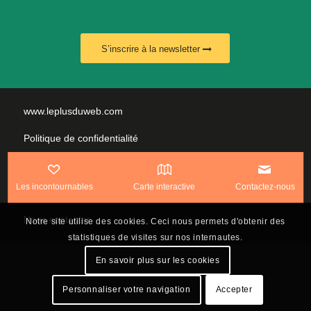
S’inscrire à la newsletter
www.leplusduweb.com
Politique de confidentialité
Plan du site
Les incontournables
Carte interactive
Contactez-nous
Mentions légales
Nous contacter
Notre site utilise des cookies. Ceci nous permets d'obtenir des
statistiques de visites sur nos internautes.
En savoir plus sur les cookies
Personnaliser votre navigation
Accepter