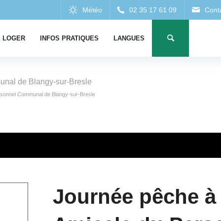
 LOGER
INFOS PRATIQUES
LANGUES
nal de Blangy-sur-Bresle
rsonnel Communal de Blangy-sur-Bresle
Journée pêche à