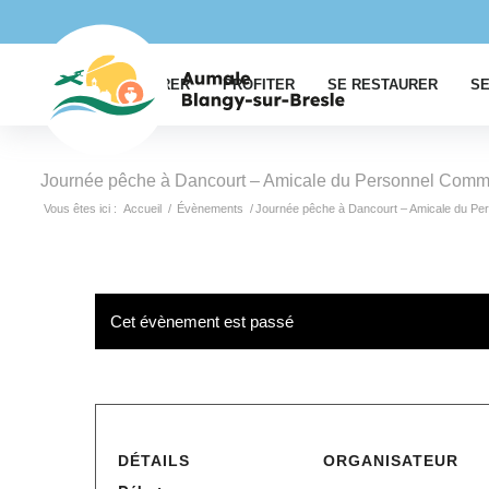
EXPLORER
PROFITER
SE RESTAURER
SE
Journée pêche à Dancourt – Amicale du Personnel Commu
Vous êtes ici :
Accueil
/
Évènements
/
Journée pêche à Dancourt – Amicale du Pe
Cet évènement est passé
DÉTAILS
ORGANISATEUR