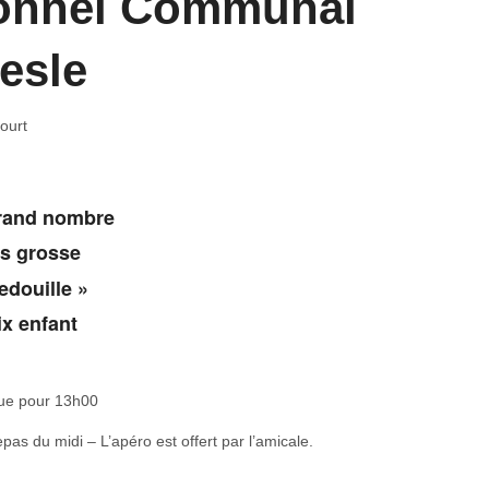
sonnel Communal
esle
ourt
grand nombre
us grosse
edouille »
ix enfant
que pour 13h00
as du midi – L’apéro est offert par l’amicale.