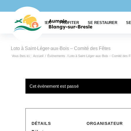
EXPLORER
PROFITER
SE RESTAURER
SE
Loto à Saint-Léger-aux-Bois – Comité des Fêtes
Vous êtes ici :
Accueil
/
Évènements
/
Loto à Saint-Léger-aux-Bois – Comité des F
Cet évènement est passé
DÉTAILS
ORGANISATEUR