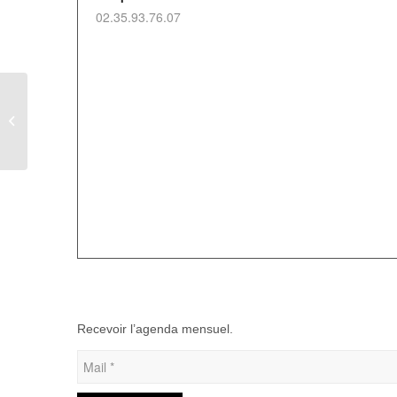
02.35.93.76.07
Journée pêche à Dancourt – Amicale
du Personnel Communal de Blangy-
sur-Bresle
Recevoir l’agenda mensuel.