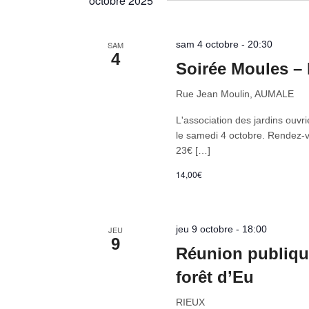
octobre 2025
clé.
date.
sam 4 octobre - 20:30
SAM
4
Soirée Moules – 
Rue Jean Moulin, AUMALE
L'association des jardins ouvrie
le samedi 4 octobre. Rendez-vou
23€ […]
14,00€
jeu 9 octobre - 18:00
JEU
9
Réunion publique
forêt d’Eu
RIEUX