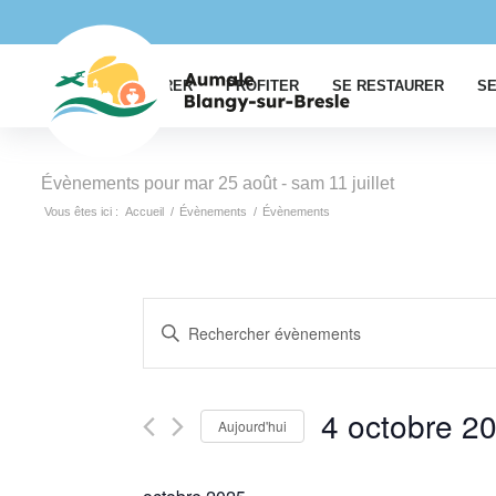
EXPLORER
PROFITER
SE RESTAURER
SE
Évènements pour mar 25 août - sam 11 juillet
Vous êtes ici :
Accueil
/
Évènements
/
Évènements
Recherche
Saisir
et
mot-
navigation
clé.
Rechercher
de
4 octobre 2
Aujourd'hui
Évènements
vues
par
Sélectionnez
Évènements
mot-
une