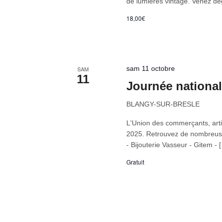
de lumières vintage. Venez dégu
18,00€
sam 11 octobre
SAM
11
Journée nationa
BLANGY-SUR-BRESLE
L'Union des commerçants, arti
2025. Retrouvez de nombreuses
- Bijouterie Vasseur - Gitem - 
Gratuit