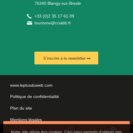
76340 Blangy-sur-Bresle
+
33 (0)2 35 17 61 09
tourisme@cciabb.fr
S’inscrire à la newsletter
www.leplusduweb.com
Politique de confidentialité
Plan du site
Mentions légales
Nous contacter
Notre site utilise des cookies. Ceci nous permets d'obtenir des