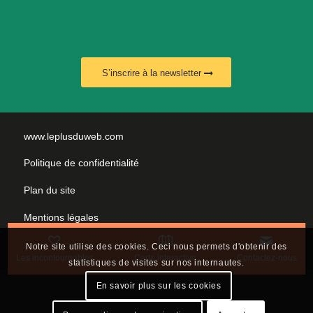
S’inscrire à la newsletter
www.leplusduweb.com
Politique de confidentialité
Plan du site
Mentions légales
Nous contacter
Notre site utilise des cookies. Ceci nous permets d'obtenir des
Les incontournables
Carte interactive
Contactez-nous
statistiques de visites sur nos internautes.
En savoir plus sur les cookies