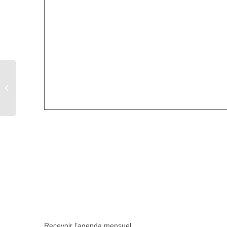
Loto à Tilloy Floriville
Recevoir l’agenda mensuel.