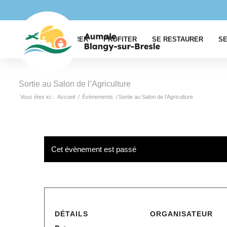
EXPLORER
PROFITER
SE RESTAURER
SE
Sortie au Salon de l’Agriculture
Vous êtes ici :
Accueil
/
Évènements
/
Sortie au Salon de l’Agriculture
Cet évènement est passé
DÉTAILS
ORGANISATEUR