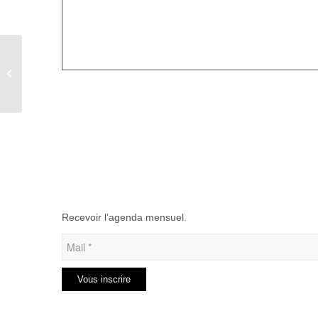
VTT – MARCHE –
TRAIL pour le Téléthon
de Maisnières
Recevoir l’agenda mensuel.