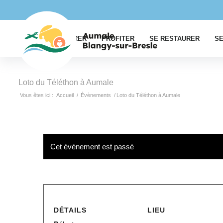
EXPLORER
PROFITER
SE RESTAURER
SE
Loto du Téléthon à Aumale
Vous êtes ici :
Accueil
/
Évènements
/
Loto du Téléthon à Aumale
Cet évènement est passé
DÉTAILS
LIEU