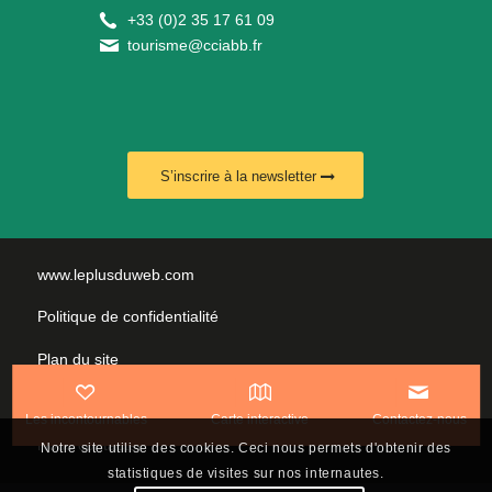
+
33 (0)2 35 17 61 09
tourisme@cciabb.fr
S’inscrire à la newsletter
www.leplusduweb.com
Politique de confidentialité
Plan du site
Mentions légales
Les incontournables
Carte interactive
Contactez-nous
Nous contacter
Notre site utilise des cookies. Ceci nous permets d'obtenir des
statistiques de visites sur nos internautes.