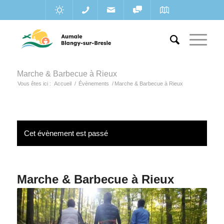
Marche & Barbecue à Rieux
Vous êtes ici :
Accueil
/
Évènements
/
Marche & Barbecue à Rieux
Cet évènement est passé
Marche & Barbecue à Rieux