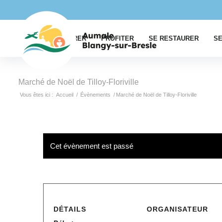
EXPLORER
PROFITER
SE RESTAURER
SE
Marché de Noël de Tilloy-Floriville
Vous êtes ici :
Accueil
/
Évènements
/
Marché de Noël de Tilloy-Floriville
Cet évènement est passé
DÉTAILS
ORGANISATEUR