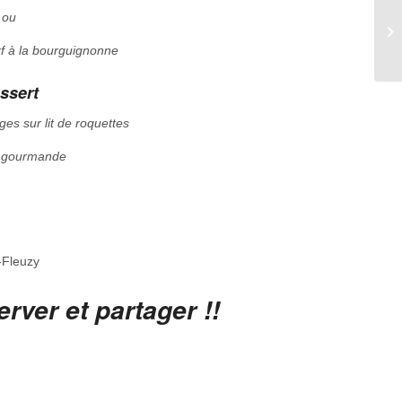
ou
So
rf à la bourguignonne
ssert
es sur lit de roquettes
e gourmande
-Fleuzy
rver et partager !!