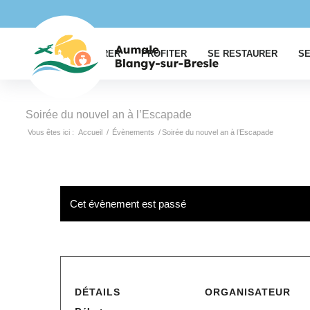
EXPLORER
PROFITER
SE RESTAURER
SE
Soirée du nouvel an à l’Escapade
Vous êtes ici :
Accueil
/
Évènements
/
Soirée du nouvel an à l’Escapade
Cet évènement est passé
DÉTAILS
ORGANISATEUR