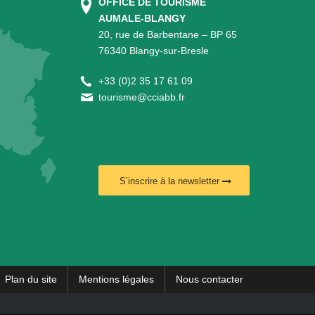
OFFICE DE TOURISME
AUMALE-BLANGY
20, rue de Barbentane – BP 65
76340 Blangy-sur-Bresle
+
33 (0)2 35 17 61 09
tourisme@cciabb.fr
S’inscrire à la newsletter
Plan du site
Mentions légales
Nous contacter