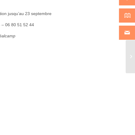
ation jusqu’au 23 septembre
4 – 06 80 51 52 44
Réalcamp
Th