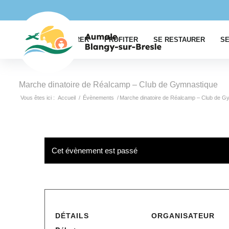
EXPLORER
PROFITER
SE RESTAURER
SE
Marche dinatoire de Réalcamp – Club de Gymnastique
Vous êtes ici :
Accueil
/
Évènements
/
Marche dinatoire de Réalcamp – Club de G
Cet évènement est passé
DÉTAILS
ORGANISATEUR