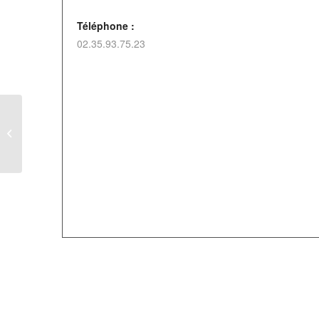
Téléphone :
02.35.93.75.23
FORUM « Les métiers du verre » à
Aumale