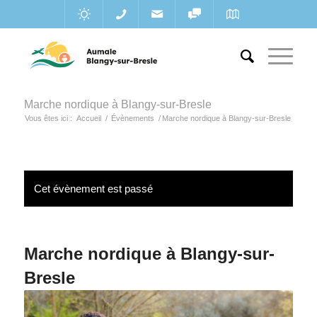
Marche nordique à Blangy-sur-Bresle
Vous êtes ici :
Accueil
/
Évènements
/
Marche nordique à Blangy-sur-Bresle
Cet évènement est passé
Marche nordique à Blangy-sur-
Bresle