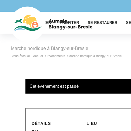
EXPLORER
PROFITER
SE RESTAURER
SE
Marche nordique à Blangy-sur-Bresle
Vous êtes ici :
Accueil
/
Évènements
/
Marche nordique à Blangy-sur-Bresle
Cet évènement est passé
DÉTAILS
LIEU