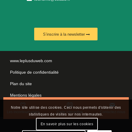
S’inscrire à la newsletter
www.leplusduweb.com
Politique de confidentialité
Plan du site
Mentions légales
Nous contacter
Notre site utilise des cookies. Ceci nous permets d'obtenir des
Les incontournables
Carte interactive
Contactez-nous
statistiques de visites sur nos internautes.
En savoir plus sur les cookies