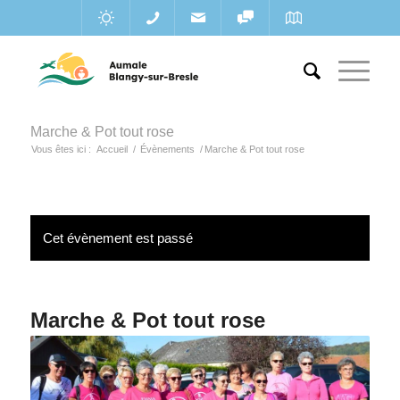
Marche & Pot tout rose
Vous êtes ici :
Accueil
/
Évènements
/
Marche & Pot tout rose
Cet évènement est passé
Marche & Pot tout rose