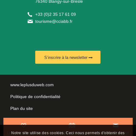
76340 Blangy-sur-Bresle
+
33 (0)2 35 17 61 09
tourisme@cciabb.fr
S’inscrire à la newsletter
www.leplusduweb.com
Politique de confidentialité
Plan du site
Mentions légales
Nous contacter
Les incontournables
Carte interactive
Contactez-nous
Notre site utilise des cookies. Ceci nous permets d'obtenir des