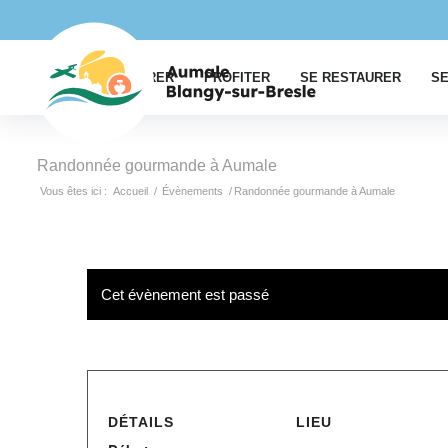
EXPLORER
PROFITER
SE RESTAURER
SE
Randonnée gourmande à Aumale
Vous êtes ici :
Accueil
/
Évènements
/
Randonnée gourmande à Aumale
Cet évènement est passé
DÉTAILS
LIEU