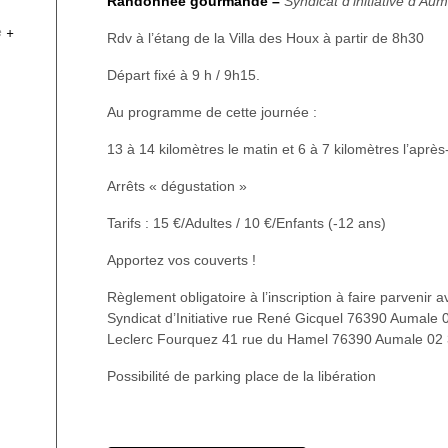
Randonnée gourmande –
Syndicat d’initiative d’Au
e
+
Rdv à l’étang de la Villa des Houx à partir de 8h30
Départ fixé à 9 h / 9h15.
Au programme de cette journée :
13 à 14 kilomètres le matin et 6 à 7 kilomètres l’après
Arrêts « dégustation »
Tarifs : 15 €/Adultes / 10 €/Enfants (-12 ans)
Apportez vos couverts !
Règlement obligatoire à l’inscription à faire parvenir av
Syndicat d’Initiative rue René Gicquel 76390 Aumale 
Leclerc Fourquez 41 rue du Hamel 76390 Aumale 02 
Possibilité de parking place de la libération