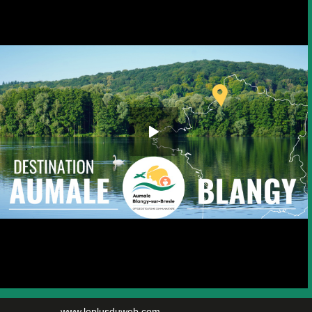
www.leplusduweb.com