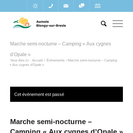
Marche semi-nocturne – Camping « Aux cygnes
d’Opale »
Vous êtes ici :
Accueil
/
Évènements
/
Marche semi-nocturne – Camping
« Aux cygnes d’Opale »
Cet évènement est passé
Marche semi-nocturne –
Camping « Aux cygnes d’Opale »