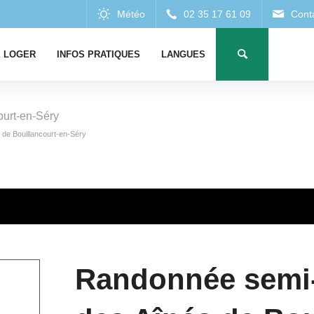
 LOGER
INFOS PRATIQUES
LANGUES
ourt-en-Séry
de Bouillancourt-en-Séry
Randonnée semi-