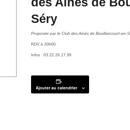
des Aînés de Bou
Séry
Proposée par le Club des Ainés de Bouillancourt-en-S
RDV à 20h00.
Infos : 03.22.26.17.99
Ajouter au calendrier