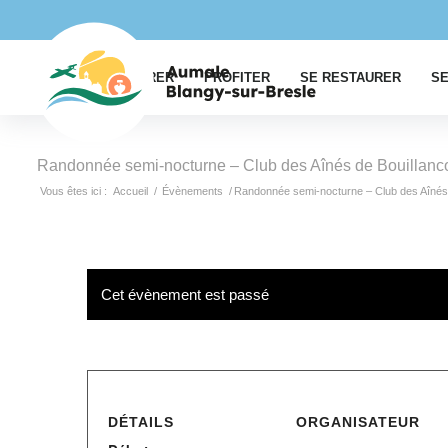
EXPLORER
PROFITER
SE RESTAURER
SE
Randonnée semi-nocturne – Club des Aînés de Bouillanc
Vous êtes ici :
Accueil
/
Évènements
/
Randonnée semi-nocturne – Club des Aînés 
Cet évènement est passé
DÉTAILS
ORGANISATEUR