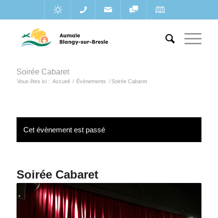
Soirée Cabaret
Vous êtes ici :
Accueil
/
Évènements
/
Soirée Cabaret
Cet évènement est passé
Soirée Cabaret