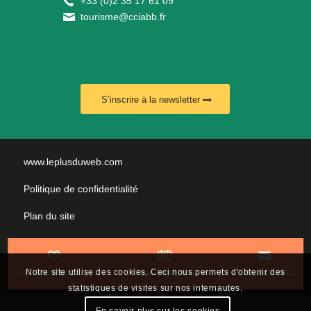
+
33 (0)2 35 17 61 09
tourisme@cciabb.fr
S’inscrire à la newsletter
www.leplusduweb.com
Politique de confidentialité
Plan du site
Mentions légales
Nous contacter
Notre site utilise des cookies. Ceci nous permets d'obtenir des
Les incontournables
Carte interactive
Contactez-nous
statistiques de visites sur nos internautes.