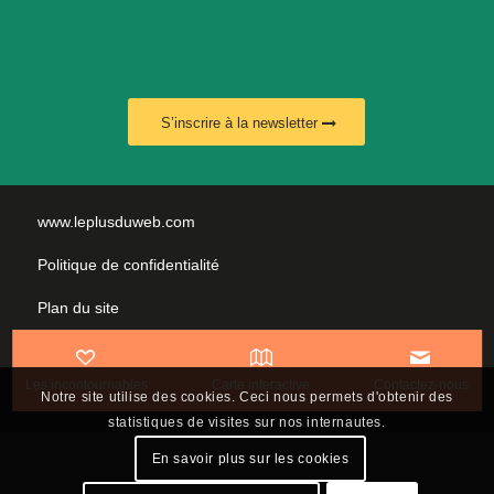
S’inscrire à la newsletter
www.leplusduweb.com
Politique de confidentialité
Plan du site
Mentions légales
Les incontournables
Carte interactive
Contactez-nous
Nous contacter
Notre site utilise des cookies. Ceci nous permets d'obtenir des
statistiques de visites sur nos internautes.
En savoir plus sur les cookies