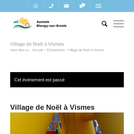
Village de Noël à Vismes
Vous êtes ici :
Accueil
/
Évènements
/
Village de Noël à Vismes
Cet évènement est passé
Village de Noël à Vismes