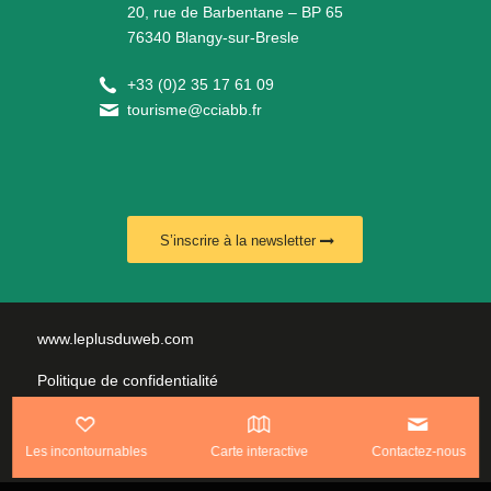
20, rue de Barbentane – BP 65
76340 Blangy-sur-Bresle
+
33 (0)2 35 17 61 09
tourisme@cciabb.fr
S’inscrire à la newsletter
www.leplusduweb.com
Politique de confidentialité
Plan du site
Les incontournables
Carte interactive
Contactez-nous
Mentions légales